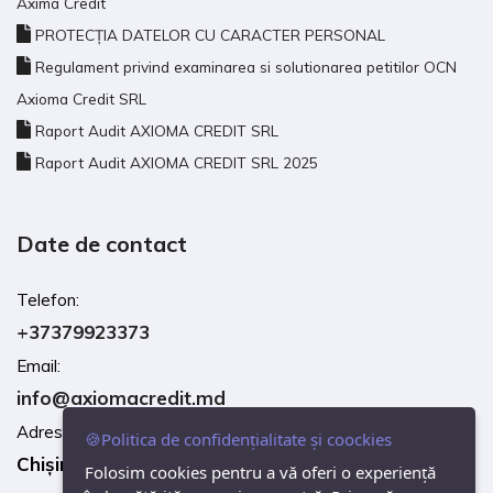
Axima Credit
PROTECȚIA DATELOR CU CARACTER PERSONAL
Regulament privind examinarea si solutionarea petitilor OCN
Axioma Credit SRL
Raport Audit AXIOMA CREDIT SRL
Raport Audit AXIOMA CREDIT SRL 2025
Date de contact
Telefon:
+37379923373
Email:
info@axiomacredit.md
Adresa:
🍪Politica de confidențialitate și coockies
Chișinău, str. Calea Ieșilor, 10B
Folosim cookies pentru a vă oferi o experiență